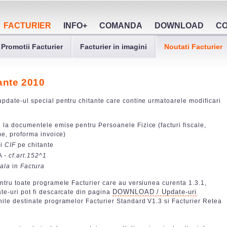
FACTURIER
INFO+
COMANDA
DOWNLOAD
C
Promotii Facturier
Facturier in imagini
Noutati Facturier
ante 2010
pdate-ul special pentru chitante care contine urmatoarele modificari
 la documentele emise pentru Persoanele Fizice (facturi fiscale,
me, proforma invoice)
i
CIF
pe chitante
A -
cf.art.152^1
cala
in
Factura
ntru toate programele Facturier care au versiunea curenta 1.3.1,
DOWNLOAD / Update-uri
te-uri pot fi descarcate din pagina
nile destinate programelor Facturier Standard V1.3 si Facturier Retea