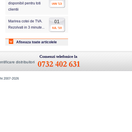
disponibil pentru toti
IAN '13
clientii
Marirea cotei de TVA.
01
Rezolvati in 3 minute...
IUL '10
Afiseaza toate articolele
ntificare distribuitori
ight 2007-2026