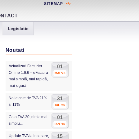
SITEMAP
ONTACT
Legislatie
Noutati
Actualizari Facturier
01
Online 1.6.6 – eFactura
MAI '26
mai simplă, mai rapidă,
mai sigură
Noile cote de TVA 21%
31
si 11%
IUL '25
Cota TVA 20, nimic mai
01
simplu...
IAN '16
Update TVA la incasare,
15