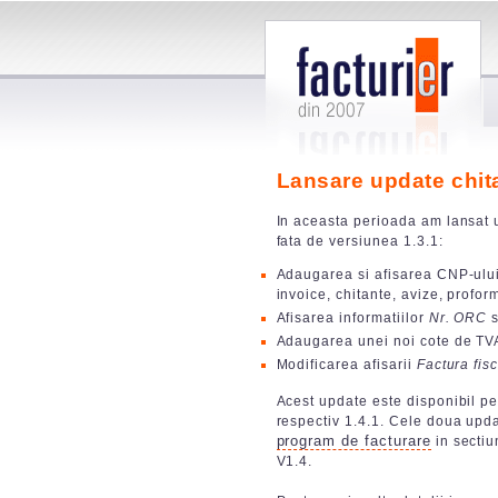
Lansare update chit
In aceasta perioada am lansat u
fata de versiunea 1.3.1:
Adaugarea si afisarea CNP-ului
invoice, chitante, avize, profor
Afisarea informatiilor
Nr. ORC
s
Adaugarea unei noi cote de TV
Modificarea afisarii
Factura fis
Acest update este disponibil pe
respectiv 1.4.1. Cele doua upda
program de facturare
in sectiu
V1.4.