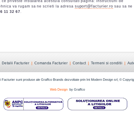
 ce priveste instalarea acestuia consultati pagina: instructiuni de
suport@facturier.ro
 tehnica va rugam sa ne scrieti la adresa
sau sa ne
6 11 32 67
.
|
Detalii Facturier
|
Comanda Facturier
|
Contact
|
Termeni si conditii
|
Aute
si Facturier sunt produse ale Graffco Brands dezvoltate prin Int Modern Design srl, © Copyr
Web Design
by Graffco