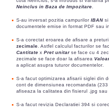
cota Neinclus, s-a introdus si varianta 
Neinclus in Baza de Impozitare
.
S-au inversat pozitia campurilor
IBAN
s
documentele emise in format PDF sau in
S-a corectat eroarea de afisare a preturil
zecimale
. Astfel calculul facturilor se f
Cantitate
x
Pret unitar
se face cu 4 zeci
zecimale se face doar la afisarea
Valoa
a aplicat asupra tuturor documentelor.
S-a facut optimizarea afisarii siglei din
cont de dimensiunea recomandata (233 x
afiseaza la calitatea din fisierul .jpg sau
S-a facut revizia Declaratiei 394 si cor