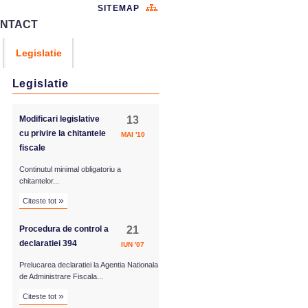
SITEMAP
NTACT
Legislatie
Legislatie
Modificari legislative
13
cu privire la chitantele
MAI '10
fiscale
Continutul minimal obligatoriu a
chitantelor...
»
Citeste tot
Procedura de control a
21
declaratiei 394
IUN '07
Prelucarea declaratiei la Agentia Nationala
de Administrare Fiscala...
»
Citeste tot