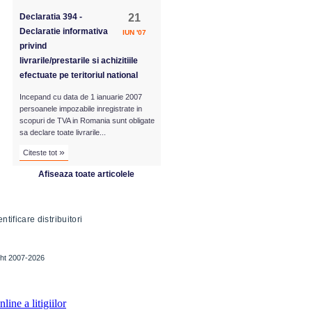
Declaratia 394 -
21
Declaratie informativa
IUN '07
privind
livrarile/prestarile si achizitiile
efectuate pe teritoriul national
Incepand cu data de 1 ianuarie 2007
persoanele impozabile inregistrate in
scopuri de TVA in Romania sunt obligate
sa declare toate livrarile...
»
Citeste tot
Afiseaza toate articolele
ntificare distribuitori
ight 2007-2026