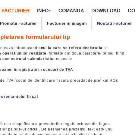
FACTURIER
INFO+
COMANDA
DOWNLOAD
CO
Promotii Facturier
Facturier in imagini
Noutati Facturier
pletarea formularului tip
leteaza introducand
anul la care se refera declaratia
si
 operatiunilor realizate
, formate din doua caractere, primul fiind
ta
semestrului calendaristic
respectiv.
rsoanei inregistrate in scopuri de TVA
 de TVA (codul de identificare fiscala precedat de prefixul RO);
rezentantului fiscal
 forma simplificata a prevederilor legale extrase din legea
elor pe site-ul oficial. De asemenea prezentul text este unul
legala in relatia dumneavoastra cu institutiile statului.