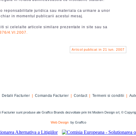
 o reponsabilitate juridica sau materiala ca urmare a unor
e chiar in momentul publicarii acestui mesaj.
iti si celelalte articole similare prezentate in site sau sa
 376/4.VI.2007.
Articol publicat in 21 iun. 2007
|
Detalii Facturier
|
Comanda Facturier
|
Contact
|
Termeni si conditii
|
Aute
si Facturier sunt produse ale Graffco Brands dezvoltate prin Int Modern Design srl, © Copyr
Web Design
by Graffco