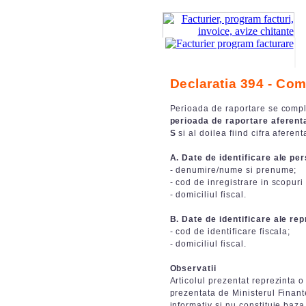
Declaratia 394 - Com
Perioada de raportare se comp
perioada de raportare aferenta
S
si al doilea fiind cifra aferen
A. Date de identificare ale pe
- denumire/nume si prenume;
- cod de inregistrare in scopuri
- domiciliul fiscal.
B. Date de identificare ale rep
- cod de identificare fiscala;
- domiciliul fiscal.
Observatii
Articolul prezentat reprezinta o
prezentata de Ministerul Finant
informativ si nu constituie baza 